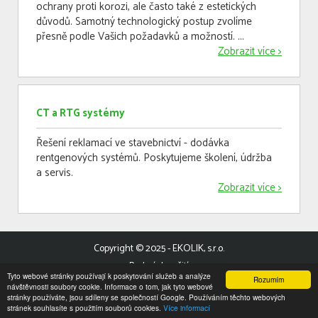
ochrany proti korozi, ale často také z estetických
důvodů. Samotný technologický postup zvolíme
přesně podle Vašich požadavků a možností. ...
Zobrazit více >
CT a RTG systémy
Řešení reklamací ve stavebnictví - dodávka
rentgenových systémů. Poskytujeme školení, údržba
a servis.
Zobrazit více >
Copyright © 2025 - EKOLIK, s.r.o.
Podmínky užití
Tyto webové stránky používají k poskytování služeb a analýze
Rozumím
Mapa stránek
návštěvnosti soubory cookie. Informace o tom, jak tyto webové
stránky používáte, jsou sdíleny se společností Google. Používáním těchto webových
stránek souhlasíte s použitím souborů cookies.
Více informací